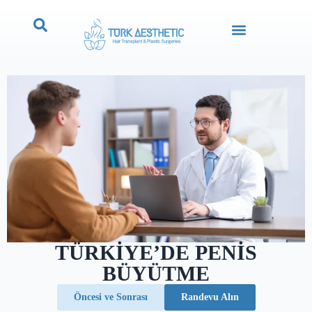
TÜRKIYE’DE PENIS
BÜYÜTME
Öncesi ve Sonrası
Randevu Alın