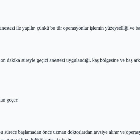
estezi ile yapılır, çünkü bu tür operasyonlar işlemin yüzeyselliği ve ba
n dakika süreyle geçici anestezi uygulandığı, kaş bölgesine ve baş ark
dan geçer:
, bu sürece başlamadan önce uzman doktorlardan tavsiye alınır ve operas
rın şekli ve folikül sayısı tartışılır.