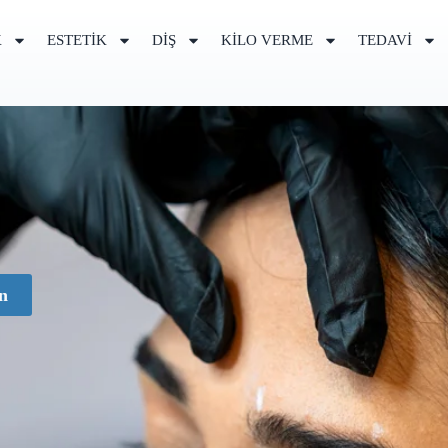
K
ESTETIK
DIŞ
KILO VERME
TEDAVI
n