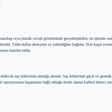
.
rmatolog veya plastik cerrah gözetiminde gerçekleştirilen, bu işlemin so
emdir. Tıbbi ekibin deneyimi ve yetkinliğine bağlıdır. Yeni kaşın yerine b
onra transfer edilir.
un, ekilecek saç köklerinin alındığı alandır. Saç köklerinin gücü ve genetik
r operasyonun başarısının bağlı olduğu donör alanın kalitesi birinci sınıf