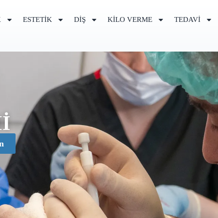
K
ESTETIK
DIŞ
KILO VERME
TEDAVI
I
n