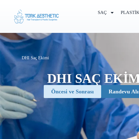
SAÇ
PLASTI
DHI Saç Ekimi
DHI SAÇ EKIM
Öncesi ve Sonrası
Randevu Alı