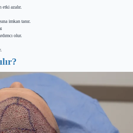
etki azalır.
ına imkan tanır.
ı:
rdımcı olur.
.
lır?