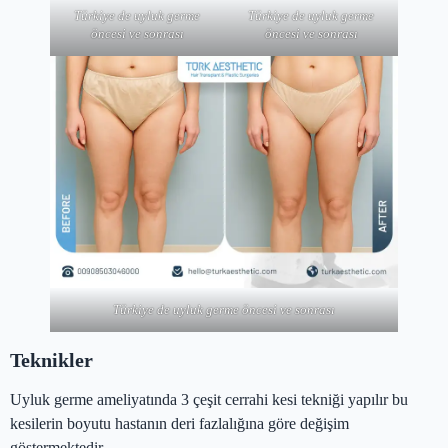
Türkiye de uyluk germe
Türkiye de uyluk germe
öncesi ve sonrası
öncesi ve sonrası
Türkiye de uyluk germe öncesi ve sonrası
Teknikler
Uyluk germe ameliyatında 3 çeşit cerrahi kesi tekniği yapılır bu
kesilerin boyutu hastanın deri fazlalığına göre değişim
göstermektedir.