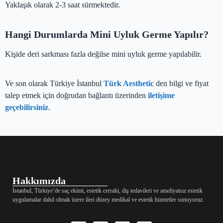
Yaklaşık olarak 2-3 saat sürmektedir.
Hangi Durumlarda Mini Uyluk Germe Yapılır?
Kişide deri sarkması fazla değilse mini uyluk germe yapılabilir.
Ve son olarak Türkiye İstanbul
Türk Aesthetic
den bilgi ve fiyat
talep etmek için doğrudan bağlantı üzerinden
iletişime
geçebilirsiniz
.
Hakkımızda
İstanbul, Türkiye’de saç ekimi, estetik cerrahi, diş tedavileri ve ameliyatsız estetik
uygulamalar dahil olmak üzere ileri düzey medikal ve estetik hizmetler sunuyoruz.