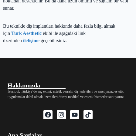
noktadan desteklenir. Bu da daha uzun ömürlü ve sağlam bir yapı
sunar.
Bu teknikle diş implantları hakkında daha fazla bilgi almak
için
Turk Aesthetic
ekibi ile aşağıdaki link
üzerinden
iletişime
geçebilirsiniz.
Hakkımızda
İstanbul, Türkiye’de saç ekimi, estetik cerrahi, diş tedavileri ve ameliyatsız estetik
uygulamalar dahil olmak üzere ileri düzey medikal ve estetik hizmetler sunuyoruz.
Ana Sayfalar