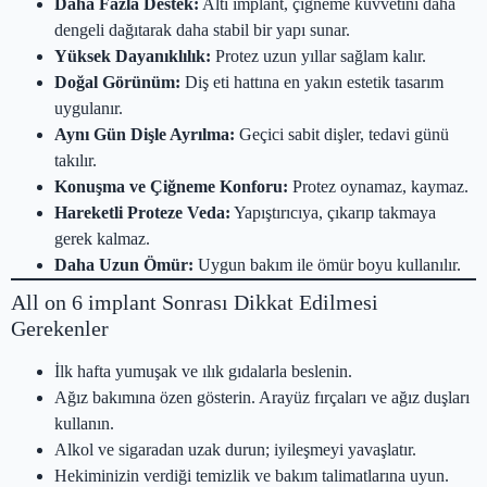
Daha Fazla Destek:
Altı implant, çiğneme kuvvetini daha
dengeli dağıtarak daha stabil bir yapı sunar.
Yüksek Dayanıklılık:
Protez uzun yıllar sağlam kalır.
Doğal Görünüm:
Diş eti hattına en yakın estetik tasarım
uygulanır.
Aynı Gün Dişle Ayrılma:
Geçici sabit dişler, tedavi günü
takılır.
Konuşma ve Çiğneme Konforu:
Protez oynamaz, kaymaz.
Hareketli Proteze Veda:
Yapıştırıcıya, çıkarıp takmaya
gerek kalmaz.
Daha Uzun Ömür:
Uygun bakım ile ömür boyu kullanılır.
All on 6 implant Sonrası Dikkat Edilmesi
Gerekenler
İlk hafta yumuşak ve ılık gıdalarla beslenin.
Ağız bakımına özen gösterin. Arayüz fırçaları ve ağız duşları
kullanın.
Alkol ve sigaradan uzak durun; iyileşmeyi yavaşlatır.
Hekiminizin verdiği temizlik ve bakım talimatlarına uyun.