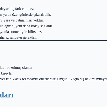
edeyse hiç fark edilmez.
 ya da özel günlerde çıkarılabilir.
ı, yara ve batma hissi yoktur.
ır, ağız hijyeni daha kolay sağlanır.
onla sonucu görebilirsiniz.
ha az randevu gerektirir.
ekrar bozulmuş olanlar
 bireyler
r için klasik tel tedavisi önerilebilir. Uygunluk için diş hekimi muayene
aları