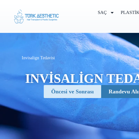
SAÇ
PLASTI
Invisalign Tedavisi
INVISALIGN TEDA
Öncesi ve Sonrası
Randevu Alı