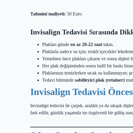
Tahmini maliyeti:
50 Euro
Invisalign Tedavisi Sırasında Di
Plakları günde
en az 20-22 saat
takın.
Plaklarla sadece su için; renkli içecekler lekelen
Yemekten önce plakları çıkarın ve sonra dişleri fı
Her plak değişiminden sonra hafif bir baskı hissed
Plaklarınızı temizlerken sıcak su kullanmayın; şek
Tedavi bitiminde
sabitleyici plak (retainer)
mutl
Invisalign Tedavisi Önces
Invisalign tedavisi ile çarpık, aralıklı ya da sıkışık di
fark edilir, günlük yaşamda ise özgüvenli bir gülüş suna