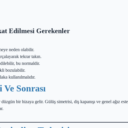
kkat Edilmesi Gerekenler
meye neden olabilir.
rçalayarak tekrar takın.
ilebilir, bu normaldir.
li bozulabilir.
aka kullanılmalıdır.
i Ve Sonrası
şler düzgün bir hizaya gelir. Gülüş simetrisi, diş kapanışı ve genel ağız e
r.