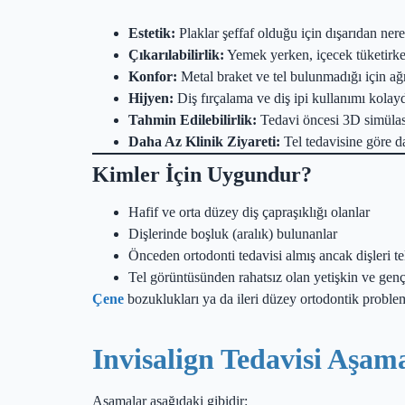
Estetik:
Plaklar şeffaf olduğu için dışarıdan ner
Çıkarılabilirlik:
Yemek yerken, içecek tüketirken
Konfor:
Metal braket ve tel bulunmadığı için ağr
Hijyen:
Diş fırçalama ve diş ipi kullanımı kolayd
Tahmin Edilebilirlik:
Tedavi öncesi 3D simülasy
Daha Az Klinik Ziyareti:
Tel tedavisine göre da
Kimler İçin Uygundur?
Hafif ve orta düzey diş çapraşıklığı olanlar
Dişlerinde boşluk (aralık) bulunanlar
Önceden ortodonti tedavisi almış ancak dişleri t
Tel görüntüsünden rahatsız olan yetişkin ve genç
Çene
bozuklukları ya da ileri düzey ortodontik problemle
Invisalign Tedavisi Aşam
Aşamalar aşağıdaki gibidir: