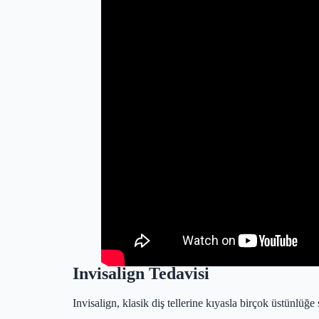
Invisalign Tedavisi
Invisalign, klasik diş tellerine kıyasla birçok üstünlüğe 