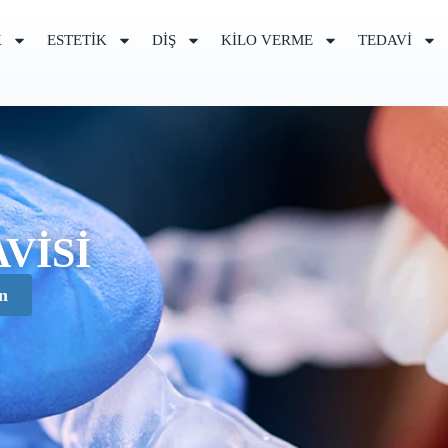
K
ESTETIK
DIŞ
KILO VERME
TEDAVI
VISI
n