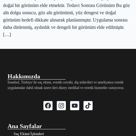
doğal bir görünüm elde etmektir. Tedavi Sonrası Görünüm Bu göz
altı dolgu sonucu, göz altı görünümü, yüz dengesi ve doğal
görünüm hedefi dikkate alınarak planlanmıştır. Uygulama sonrası
daha dinlenmiş, aydınlık ve dengeli bir görünüm elde edilmiştir.
[…]
Hakkımızda
İstanbul, Türkiye’de saç ekimi, estetik cerrahi, diş tedavileri ve ameliyatsız estetik
uygulamalar dahil olmak üzere ileri düzey medikal ve estetik hizmetler sunuyoruz.
Ana Sayfalar
Saç Ekimi İşlemleri