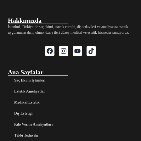
Hakkımızda
İstanbul, Türkiye’de saç ekimi, estetik cerrahi, diş tedavileri ve ameliyatsız estetik
uygulamalar dahil olmak üzere ileri düzey medikal ve estetik hizmetler sunuyoruz.
Ana Sayfalar
Saç Ekimi İşlemleri
Estetik Ameliyatlar
Medikal Estetik
Diş Estetiği
Kilo Verme Ameliyatları
Tıbbi Tedaviler