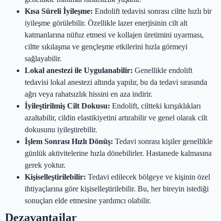
Kısa Süreli İyileşme:
Endolift tedavisi sonrası ciltte hızlı bir
iyileşme görülebilir. Özellikle lazer enerjisinin cilt alt
katmanlarına nüfuz etmesi ve kollajen üretimini uyarması,
ciltte sıkılaşma ve gençleşme etkilerini hızla görmeyi
sağlayabilir.
Lokal anestezi ile Uygulanabilir:
Genellikle endolift
tedavisi lokal anestezi altında yapılır, bu da tedavi sırasında
ağrı veya rahatsızlık hissini en aza indirir.
İyileştirilmiş Cilt Dokusu:
Endolift, ciltteki kırışıklıkları
azaltabilir, cildin elastikiyetini artırabilir ve genel olarak cilt
dokusunu iyileştirebilir.
İşlem Sonrası Hızlı Dönüş:
Tedavi sonrası kişiler genellikle
günlük aktivitelerine hızla dönebilirler. Hastanede kalmasına
gerek yoktur.
Kişiselleştirilebilir:
Tedavi edilecek bölgeye ve kişinin özel
ihtiyaçlarına göre kişiselleştirilebilir. Bu, her bireyin istediği
sonuçları elde etmesine yardımcı olabilir.
Dezavantajlar