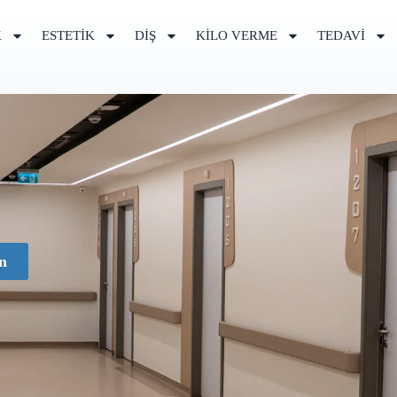
K
ESTETIK
DIŞ
KILO VERME
TEDAVI
n