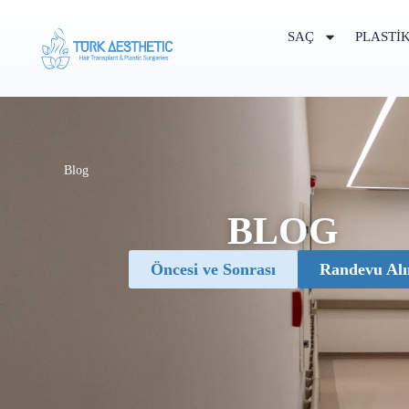
SAÇ
PLASTI
Blog
BLOG
Öncesi ve Sonrası
Randevu Alı