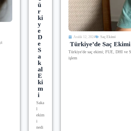
Ü
R
Ki
Y
E
D
Aralık 12, 2024
Saç Ekimi
E
Türkiye’de Saç Ekimi
yi
S
Türkiye'de saç ekimi; FUE, DHI ve Saf
A
işlem
K
Al
E
Ki
M
I
Saka
l
ekim
i
nedi