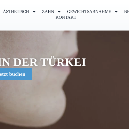
ÄSTHETISCH
ZAHN
GEWICHTSABNAHME
B
KONTAKT
IN DER TÜRKEI
etzt buchen