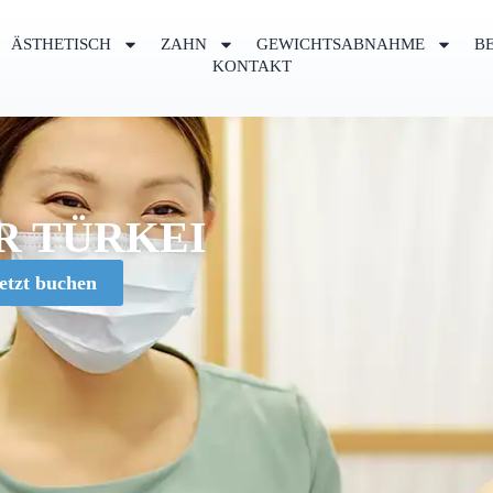
ÄSTHETISCH
ZAHN
GEWICHTSABNAHME
B
KONTAKT
R TÜRKEI
etzt buchen