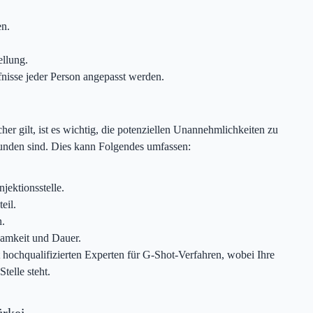
en.
ellung.
nisse jeder Person angepasst werden.
r gilt, ist es wichtig, die potenziellen Unannehmlichkeiten zu
bunden sind. Dies kann Folgendes umfassen:
ektionsstelle.
eil.
n.
samkeit und Dauer.
t hochqualifizierten Experten für G-Shot-Verfahren, wobei Ihre
telle steht.
ürkei