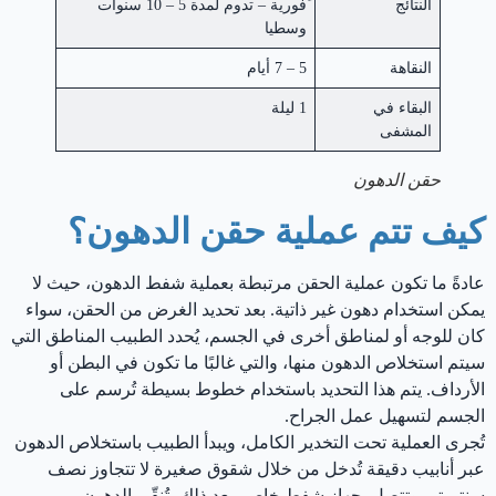
النتائج
ًفورية – تدوم لمدة 5 – 10 سنوات
وسطيا
النقاهة
5 – 7 أيام
البقاء في
1 ليلة
المشفى
حقن الدهون
كيف تتم عملية حقن الدهون؟
عادةً ما تكون عملية الحقن مرتبطة بعملية شفط الدهون، حيث لا
يمكن استخدام دهون غير ذاتية. بعد تحديد الغرض من الحقن، سواء
كان للوجه أو لمناطق أخرى في الجسم، يُحدد الطبيب المناطق التي
سيتم استخلاص الدهون منها، والتي غالبًا ما تكون في البطن أو
الأرداف. يتم هذا التحديد باستخدام خطوط بسيطة تُرسم على
الجسم لتسهيل عمل الجراح.
تُجرى العملية تحت التخدير الكامل، ويبدأ الطبيب باستخلاص الدهون
عبر أنابيب دقيقة تُدخل من خلال شقوق صغيرة لا تتجاوز نصف
سنتيمتر، وتتصل بجهاز شفط خاص. بعد ذلك، تُنقّى الدهون