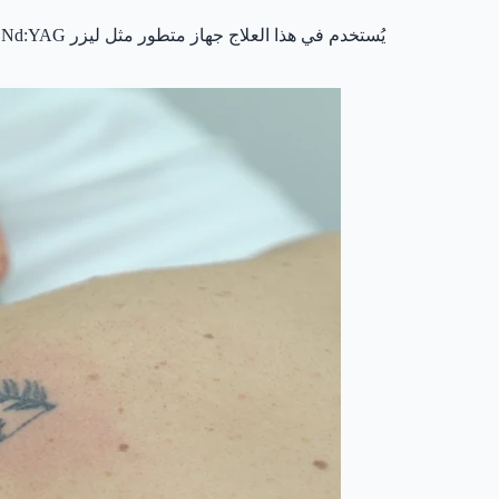
يُستخدم في هذا العلاج جهاز متطور مثل ليزر Nd:YAG، والذي يحقق نتائج ممتازة خاصة مع الوشوم الداكنة، ويساعد على الحصول على نتائج طبيعية وتدريجية.