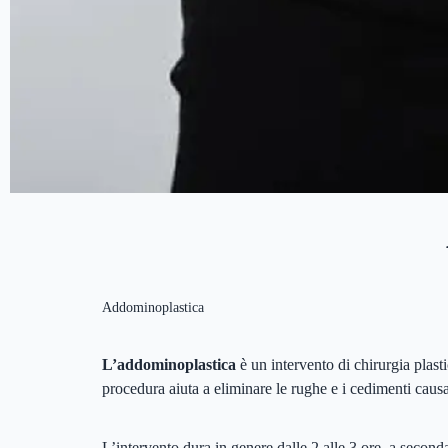
Addominoplastica
L’addominoplastica
è un intervento di chirurgia plast
procedura aiuta a eliminare le rughe e i cedimenti caus
L’intervento dura in genere dalle 2 alle 3 ore, a second