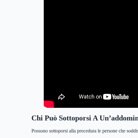
Addominoplastica
Chi Può Sottoporsi A Un’addomin
Possono sottoporsi alla procedura le persone che soddisf