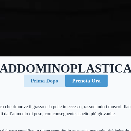
ADDOMINOPLASTIC
Prima Dopo
Prenota Ora
ica che rimuove il grasso e la pelle in eccesso, rassodando i muscoli flac
ati dall’aumento di peso, con conseguente aspetto più giovanile.
a del caso specifico, e viene eseguito in anestesia generale, richiedendo 