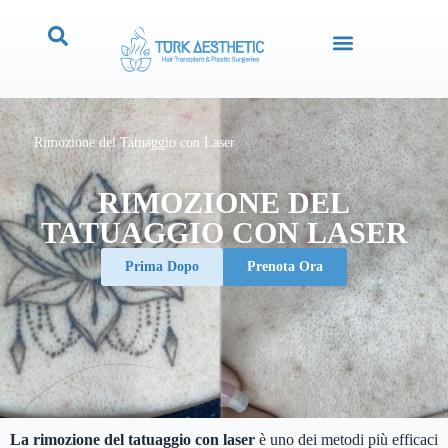
Rimozione del Tatuaggio con Laser
RIMOZIONE DEL
TATUAGGIO CON LASER
Prima Dopo
Prenota Ora
La rimozione del tatuaggio con laser
è uno dei metodi più efficaci