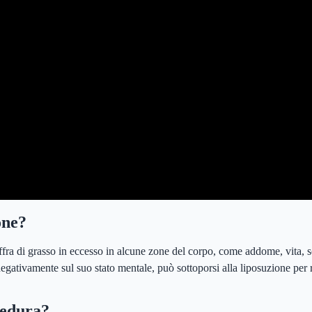
one?
ffra di grasso in eccesso in alcune zone del corpo, come addome, vita, s
egativamente sul suo stato mentale, può sottoporsi alla liposuzione per r
cedura?