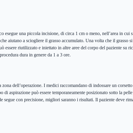
o esegue una piccola incisione, di circa 1 cm o meno, nell’area in cui s
li che aiutano a sciogliere il grasso accumulato. Una volta che il grasso s
uò essere riutilizzato e iniettato in altre aree del corpo del paziente su r
procedura dura in genere da 1 a 3 ore.
zona dell’operazione. I medici raccomandano di indossare un corsetto stre
o di aspirazione può essere temporaneamente posizionato sotto la pelle p
 le segue con precisione, migliori saranno i risultati. Il paziente deve ri