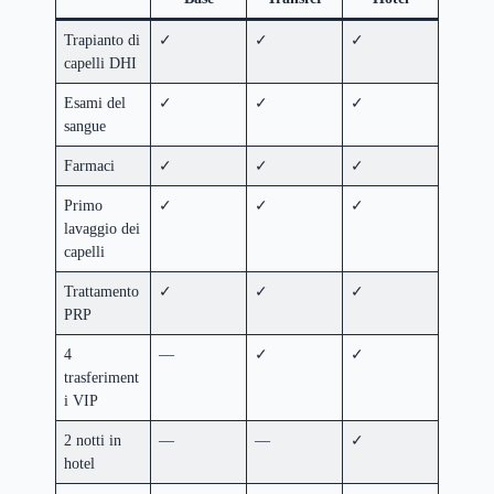
Trapianto di
✓
✓
✓
capelli DHI
Esami del
✓
✓
✓
sangue
Farmaci
✓
✓
✓
Primo
✓
✓
✓
lavaggio dei
capelli
Trattamento
✓
✓
✓
PRP
4
—
✓
✓
trasferiment
i VIP
2 notti in
—
—
✓
hotel