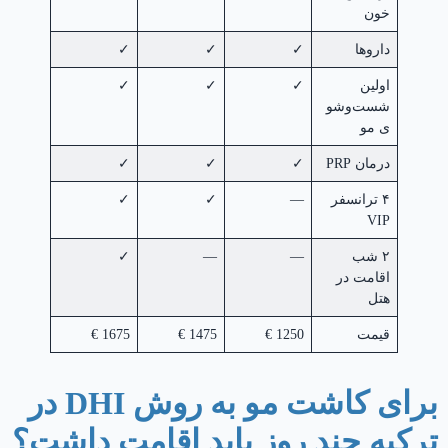
خون
داروها
✓
✓
✓
اولین
✓
✓
✓
شست‌وشو
ی مو
درمان PRP
✓
✓
✓
۴ ترانسفر
—
✓
✓
VIP
۲ شب
—
—
✓
اقامت در
هتل
قیمت
1250 €
1475 €
1675 €
برای کاشت مو به روش DHI در
ترکیه چند روز باید اقامت داشت؟