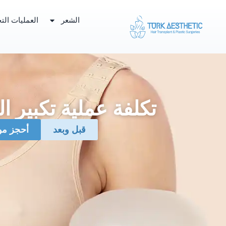
الشعر
العمليات التج
تكلفة عملية تكبير ا
قبل وبعد
‏أحجز م