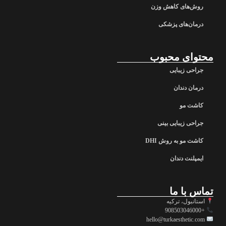
روش‌های کاهش وزن
درمان‌های پزشکی
محتوای محبوب
جراحی زیبایی
درمان دندان
کاشت مو
جراحی زیبایی بینی
کاشت مو به روش DHI
ایمپلنت دندان
تماس با ما
استانبول، ترکیه
+908503046000
hello@turkaesthetic.com