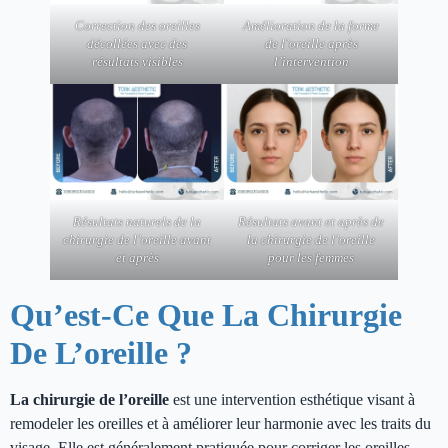
Correction des oreilles
Amélioration de la forme
décollées avec des
de l’oreille après
résultats visibles
l’intervention
Résultats naturels de la
Résultats avant et après de
chirurgie de l’oreille avant
la chirurgie de l’oreille
et après
pour les femmes
Qu’est-Ce Que La Chirurgie
De L’oreille ?
La chirurgie de l’oreille
est une intervention esthétique visant à
remodeler les oreilles et à améliorer leur harmonie avec les traits du
visage. Elle est généralement pratiquée pour corriger les oreilles