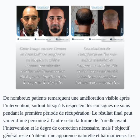
Cette image montre l’avant
Les résultats de
et l’après d’une otoplastie
l’otoplastie en Turquie
en Turquie et aide à
aident à améliorer
donner une idée des
l’apparence de l’oreille
résultats de l’intervention
après l’intervention et à
ainsi que de l’amélioration
obtenir une forme plus
de la forme de l’oreille.
harmonieuse et naturelle.
De nombreux patients remarquent une amélioration visible après
l’intervention, surtout lorsqu’ils respectent les consignes de soins
pendant la première période de récupération. Le résultat final peut
varier d’une personne à l’autre selon la forme de l’oreille avant
l’intervention et le degré de correction nécessaire, mais l’objectif
général reste d’obtenir une apparence naturelle et harmonieuse. Les