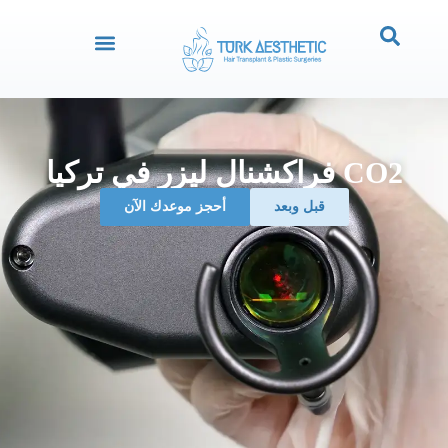
CO2 فراكشنال ليزر في تركيا
قبل وبعد
‏أحجز موعدك الآن