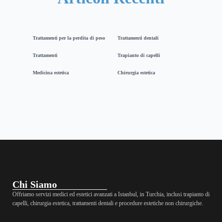
Trattamenti per la perdita di peso
Trattamenti dentali
Trattamenti
Trapianto di capelli
Medicina estetica
Chirurgia estetica
Chi Siamo
Offriamo servizi medici ed estetici avanzati a Istanbul, in Turchia, inclusi trapianto di
capelli, chirurgia estetica, trattamenti dentali e procedure estetiche non chirurgiche.