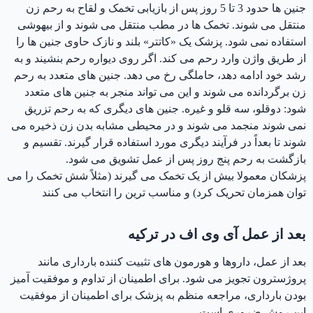
جنین ها حدود 3 تا 5 روز پس از بازیابی تخمک و لقاح به رحم زن
منتقل می شوند. تخمک ها در مطب منتقل می شوند و از بیهوشی
استفاده نمی شود. پزشک یک «کاتتر» بلند و نازک حاوی جنین ها را
از طریق واژن وارد رحم می کند. اگر روی دیواره رحم بنشیند و به
رشد خود ادامه دهد، حاملگی رخ می دهد. جنین های متعدد به رحم
زن برگردانده می شوند و این می تواند منجر به جنین های متعدد
شود: دوقلو، سه قلو و غیره. جنین های دیگری که به رحم تزریق
نمی شوند منجمد می شوند و در محیطی مشابه بدن زن ذخیره می
شوند تا بعداً در فرآیند دیگری مورد استفاده قرار گیرند. تقسیم و
بازگشت به رحم پنج روز پس از عمل تشویق می شود.
پزشکان معمولا بیش از یک تخمک می گیرند (مثلاً شش تخمک را می
توان همزمان تحریک کرد) و مناسب ترین را انتخاب می کنند
بعد از عمل آی وی اف در ترکیه
بعد از عمل، داروها و هورمون های تثبیت کننده بارداری مانند
پروژسترون تجویز می شود. برای اطمینان از تداوم و موفقیت آمیز
بودن بارداری، مراجعه منظم به پزشک برای اطمینان از موفقیت
این روش ضروری است.