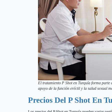
El tratamiento P Shot en Turquía forma parte 
apoyo de la función eréctil y la salud sexual m
Precios Del P Shot En T
Los precios del P Shot en Turquía pueden variar según 