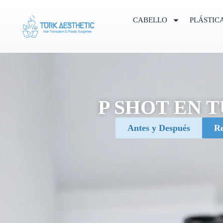
CABELLO
PLÁSTIC
P SHOT EN 
Antes y Después
Re