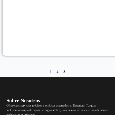
1
2
3
Sobre Nosotros
Ofrecemos servicios médicos y estéticos avanzados en Estambul, Turquía,
incluyendo trasplante capilar, cirugía estética, tratamientos dentales y procedimientos
estéticos no quirúrgicos.