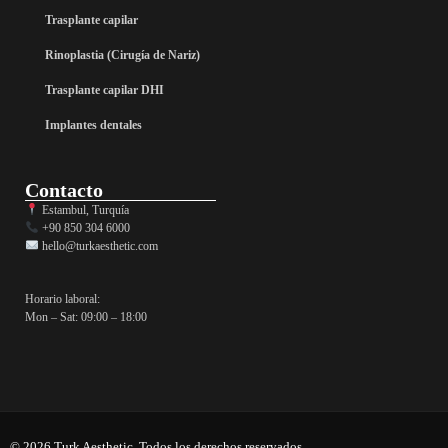
Trasplante capilar
Rinoplastia (Cirugía de Nariz)
Trasplante capilar DHI
Implantes dentales
Contacto
Estambul, Turquía
+90 850 304 6000
hello@turkaesthetic.com
Horario laboral:
Mon – Sat: 09:00 – 18:00
© 2026 Turk Aesthetic. Todos los derechos reservados.